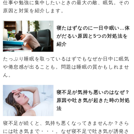
仕事や勉強に集中したいときの最大の敵、眠気。その
原因と対策を紹介します。
寝たはずなのに一日中眠い…体
がだるい原因と5つの対処法を
紹介
たっぷり睡眠を取っているはずでもなぜか日中に眠気
や倦怠感が出ることも。問題は睡眠の質かもしれませ
ん。
寝不足が気持ち悪いのはなぜ？
原因や吐き気が起きた時の対処
法
寝不足が続くと、気持ち悪くなってきませんか？さら
には吐き気まで・・・。なぜ寝不足で吐き気が誘発さ