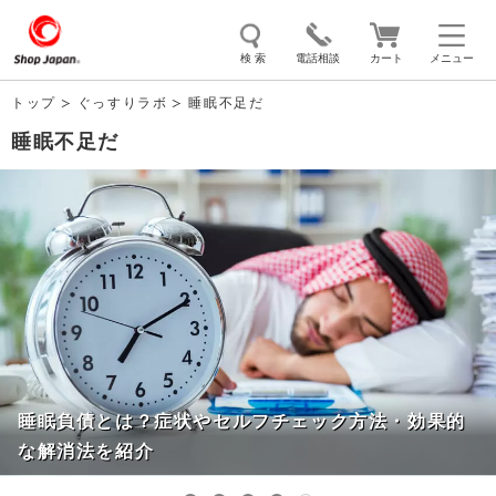
検 索
電話相談
カート
メニュー
トップ
ぐっすりラボ
睡眠不足だ
トゥルースリーパー
ソイリッチ
ここひえ
枕
睡眠不足だ
掃除機
クッキングプロ
補聴器
マイキュット
エアコン
オーラルスマイル
睡眠負債とは？症状やセルフチェック方法・効果的
な解消法を紹介