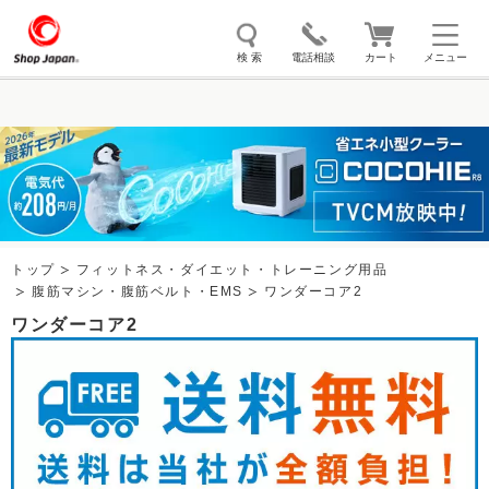
検 索
電話相談
カート
メニュー
トゥルースリーパー
ソイリッチ
ここひえ
枕
掃除機
クッキングプロ
補聴器
マイキュット
エアコン
オーラルスマイル
トップ
フィットネス・ダイエット・トレーニング用品
腹筋マシン・腹筋ベルト・EMS
ワンダーコア2
ワンダーコア2