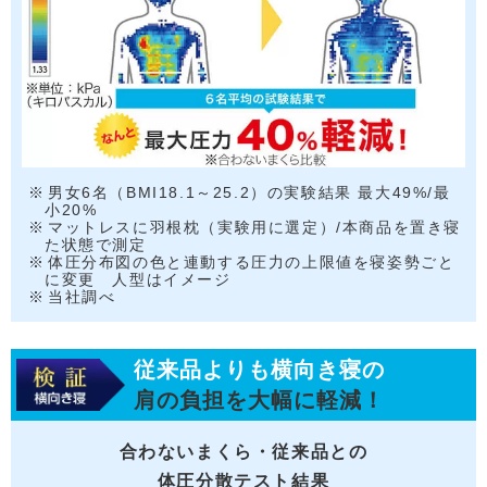
男女6名（BMI18.1～25.2）の実験結果 最大49%/最
小20%
マットレスに羽根枕（実験用に選定）/本商品を置き寝
た状態で測定
体圧分布図の色と連動する圧力の上限値を寝姿勢ごと
に変更 人型はイメージ
当社調べ
従来品よりも横向き寝の
肩の負担を大幅に軽減！
合わないまくら・従来品との
体圧分散テスト結果