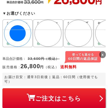
▼お選びください
シングル×シ
シングル×セ
シングル×ダ
セミ
ングル
ミダブル
ブル
セミ
26,800
28,300
29,800
29,
33,600
36,600
39,600
39,6
在庫あり。
在庫あり。
在庫あり。
在庫
x
使っても返せる
単品合計価格
：
33,600
円
（税込）
60日間の返品保証
26,800
送料
無料
販売価格 :
円
（税込）
お届け目安：
通常3日前後
 | 返品：60日間（使用後でも
可）
ご注文はこちら