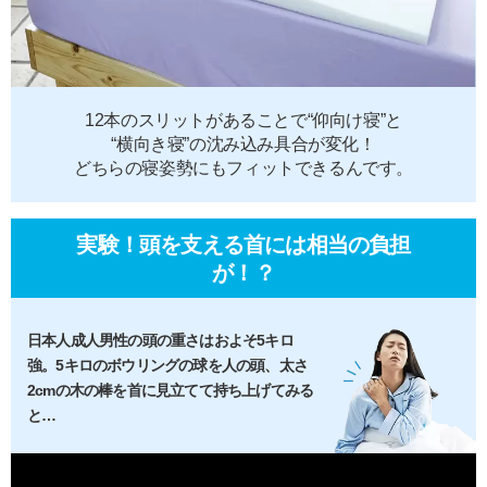
12本のスリットがあることで“仰向け寝”と
“横向き寝”の沈み込み具合が変化！
どちらの寝姿勢にもフィットできるんです。
実験！頭を支える首には相当の負担
が！？
日本人成人男性の頭の重さはおよそ5キロ
強。5キロのボウリングの球を人の頭、太さ
2cmの木の棒を首に見立てて持ち上げてみる
と…