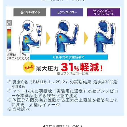
男女6名（BMI18.1～25.2）の実験結果 最大43%/最
小18%
マットレスに羽根枕（実験用に選定）かセブンスピロ
ーか本商品を置き寝た状態で測定
体圧分布図の色と連動する圧力の上限値を寝姿勢ごと
に変更 人型はイメージ
当社調べ