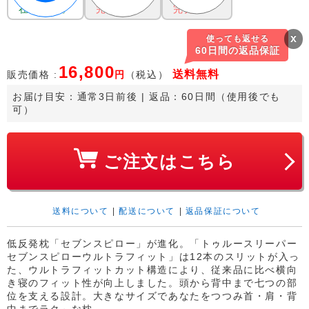
在庫あり。
完売。
完売。
x
使っても返せる
60日間の返品保証
16,800
送料
無料
販売価格 :
円
（税込）
お届け目安：
通常3日前後
 | 返品：60日間（使用後でも
可）
ご注文はこちら
送料について
|
配送について
|
返品保証について
低反発枕「セブンスピロー」が進化。「トゥルースリーパー
セブンスピローウルトラフィット」は12本のスリットが入っ
た、ウルトラフィットカット構造により、従来品に比べ横向
き寝のフィット性が向上しました。頭から背中まで七つの部
位を支える設計。大きなサイズであなたをつつみ首・肩・背