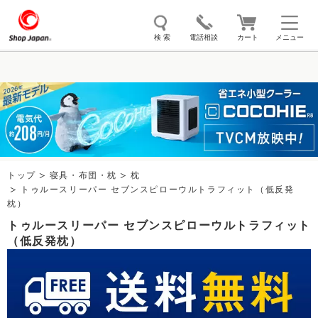
検 索
電話相談
カート
メニュー
トゥルースリーパー
ソイリッチ
ここひえ
枕
掃除機
クッキングプロ
補聴器
マイキュット
エアコン
オーラルスマイル
トップ
寝具・布団・枕
枕
トゥルースリーパー セブンスピローウルトラフィット（低反発
枕）
トゥルースリーパー セブンスピローウルトラフィット
（低反発枕）