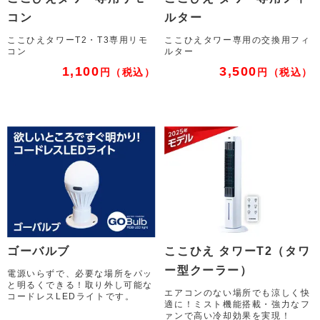
コン
ルター
ここひえタワーT2・T3専用リモ
ここひえタワー専用の交換用フィ
コン
ルター
1,100
3,500
円
（税込）
円
（税込）
ゴーバルブ
ここひえ タワーT2（タワ
ー型クーラー）
電源いらずで、必要な場所をパッ
と明るくできる！取り外し可能な
エアコンのない場所でも涼しく快
コードレスLEDライトです。
適に！ミスト機能搭載・強力なフ
ァンで高い冷却効果を実現！