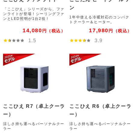
ン
「ここひえ」シリーズから、ファ
ンライトが登場！シーリングファ
1年中使える冷暖対応のコンパク
ンとLED照明が1台2役！
トクーラー＆ヒーター。
14,080
17,980
円
（税込）
円
（税込）
1.5
3.9
ここひえ R7（卓上クーラ
ここひえ R6（卓上クーラ
ー）
ー）
涼しさ持ち運べるパーソナルクー
涼しさ持ち運べるパーソナルクー
ラー
ラー