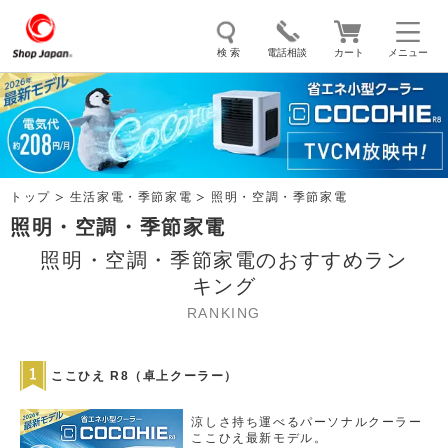
検 索
電話相談
カート
メニュー
トゥルースリーパー
ソイリッチ
ここひえ
枕
掃除機
クッキングプロ
補聴器
マイキュット
トップ
生活家電・季節家電
照明・空調・季節家電
エアコン
オーラルスマイル
照明・空調・季節家電
照明・空調・季節家電のおすすめラン
キング
RANKING
ここひえ R8（卓上クーラー）
涼しさ持ち運べるパーソナルクーラー
ここひえ最新モデル。