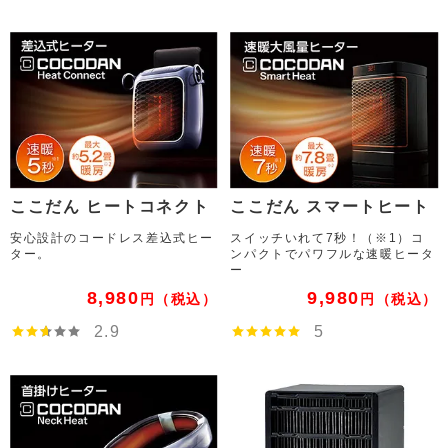
ここだん ヒートコネクト
ここだん スマートヒート
安心設計のコードレス差込式ヒー
スイッチいれて7秒！（※1）コ
ター。
ンパクトでパワフルな速暖ヒータ
ー
8,980
9,980
円
（税込）
円
（税込）
2.9
5