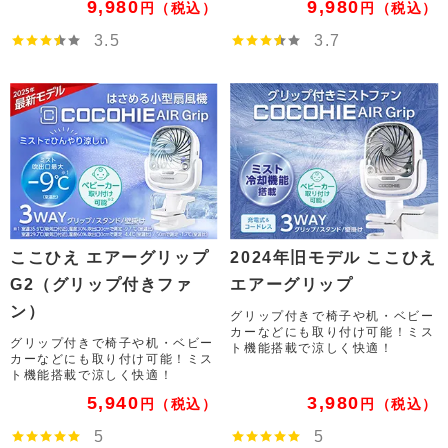
9,980
9,980
円
（税込）
円
（税込）
3.5
3.7
ここひえ エアーグリップ
2024年旧モデル ここひえ
G2（グリップ付きファ
エアーグリップ
ン）
グリップ付きで椅子や机・ベビー
カーなどにも取り付け可能！ミス
グリップ付きで椅子や机・ベビー
ト機能搭載で涼しく快適！
カーなどにも取り付け可能！ミス
ト機能搭載で涼しく快適！
5,940
3,980
円
（税込）
円
（税込）
5
5