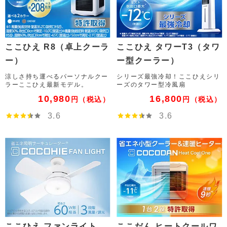
ここひえ R8（卓上クーラ
ここひえ タワーT3（タワ
ー）
ー型クーラー）
涼しさ持ち運べるパーソナルクー
シリーズ最強冷却！ここひえシリ
ラーここひえ最新モデル。
ーズのタワー型冷風扇
10,980
16,800
円
（税込）
円
（税込）
3.6
3.6
ここひえ ファンライト
ここだん ヒートクールワ