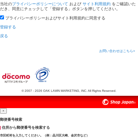
当社の
プライバシーポリシーについて
および
サイト利用規約
をご確認いた
だき、同意にチェックして「登録する」ボタンを押してください。
プライバシーポリシーおよびサイト利用規約に同意する
登録する
戻る
お問い合わせはこちら>
© 2007 -
2026
OAK LAWN MARKETING, INC. All Rights Reserved.
C
×
l
o
郵便番号検索
s
e
|
住所から郵便番号を検索する
市区町村を入力してください。（例：品川区大崎、金沢市など）