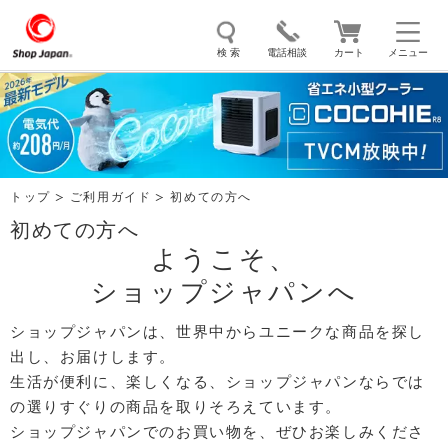
検 索
電話相談
カート
メニュー
トゥルースリーパー
ソイリッチ
ここひえ
枕
掃除機
クッキングプロ
補聴器
マイキュット
トップ
ご利用ガイド
初めての方へ
エアコン
オーラルスマイル
初めての方へ
ようこそ、
ショップジャパンへ
ショップジャパンは、世界中からユニークな商品を探し
出し、お届けします。
生活が便利に、楽しくなる、ショップジャパンならでは
の選りすぐりの商品を取りそろえています。
ショップジャパンでのお買い物を、ぜひお楽しみくださ