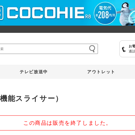
お
通話
ここひえ
枕
掃除機
クッキングプロ
補聴器
マイキュット
テレビ放送中
アウトレット
高機能スライサー）
この商品は販売を終了しました。