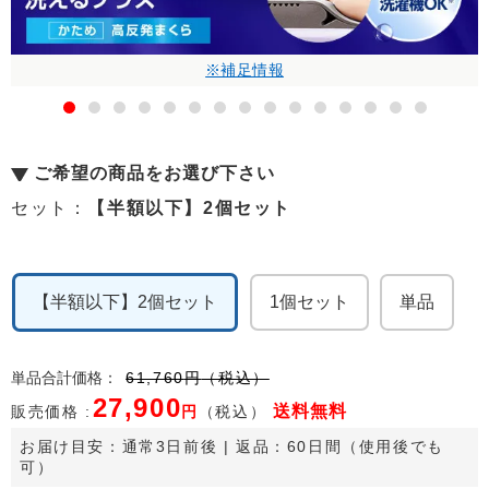
※補足情報
ご希望の商品をお選び下さい
セット：
【半額以下】2個セット
【半額以下】2個セット
1個セット
単品
単品合計価格
：
61,760
円
（税込）
27,900
送料
無料
販売価格 :
円
（税込）
お届け目安：
通常3日前後
 | 返品：60日間（使用後でも
可）