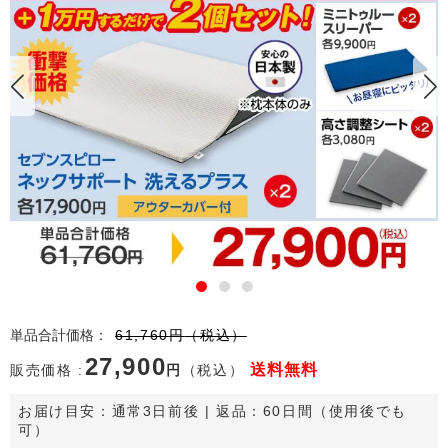
単品合計価格
：
61,760
円
（税込）
27,900
送料
無料
販売価格 :
円
（税込）
お届け目安：
通常3日前後
 | 返品：60日間（使用後でも
可）