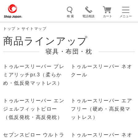
検 索
電話相談
カート
メニュー
トップ
サイトマップ
商品ラインアップ
トゥルースリーパー
ソイリッチ
ここひえ
枕
掃除機
クッキングプロ
寝具・布団・枕
補聴器
マイキュット
エアコン
オーラルスマイル
トゥルースリーパー プレ
トゥルースリーパー ネオ
ミアリッチpr.3（柔らか
クール
め・低反発マットレス）
トゥルースリーパー エン
トゥルースリーパー エア
ジェルフィットピロー
フリー（硬め・高反発マ
（低反発枕・高反発枕）
ットレス）
セブンスピロー ウルトラ
トゥルースリーパー ネオ