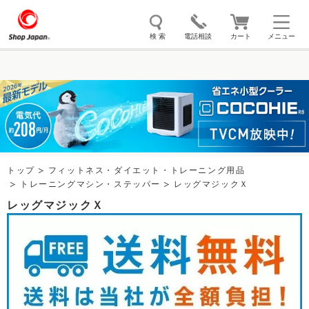
検 索
電話相談
カート
メニュー
トゥルースリーパー
ソイリッチ
ここひえ
枕
掃除機
クッキングプロ
補聴器
マイキュット
エアコン
オーラルスマイル
トップ
フィットネス・ダイエット・トレーニング用品
トレーニングマシン・ステッパー
レッグマジックＸ
レッグマジックＸ