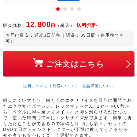
12,800
送料
無料
販売価格 :
円
（税込）
お届け目安：
通常3日前後
 | 返品：39日間（使用後でも
可）
ご注文はこちら
送料について
|
配送について
|
返品保証について
鍛えにくい太もも、内もものエクササイズを目的に開発され
たエクササイズマシン、レッグマジックX。1セット60秒か
ら、ペダルに脚を乗せてスイスイと脚を滑らせるだけなの
で、空いた時間に簡単にエクササイズができます！簡単に折
りたたむことができるので準備も片づけも楽々。セットの
DVDで日本人インストラクターが丁寧に教えてくれるから、
初心者でも安心して楽しく運動できます。