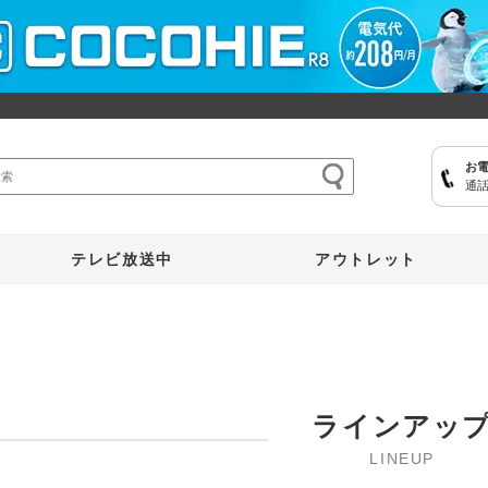
お
通話
ここひえ
枕
掃除機
クッキングプロ
補聴器
マイキュット
テレビ放送中
アウトレット
ラインアッ
LINEUP