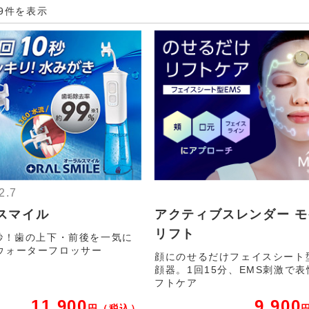
～9件を表示
2.7
スマイル
アクティブスレンダー 
リフト
0秒！歯の上下・前後を一気に
ウォーターフロッサー
顔にのせるだけフェイスシート
顔器。1回15分、EMS刺激で
フトケア
11,900
9,900
円
（税込）