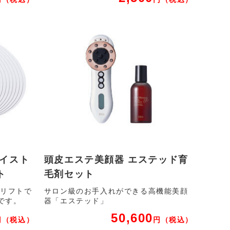
モイスト
頭皮エステ美顔器 エステッド育
ト
毛剤セット
トリフトで
サロン級のお手入れができる高機能美顔
です。
器「エステッド」
50,600
円
（税込）
円
（税込）