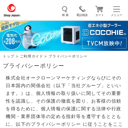
検 索
電話相談
カート
メニュー
トゥルースリーパー
ソイリッチ
ここひえ
枕
掃除機
クッキングプロ
補聴器
マイキュット
トップ
ご利用ガイド
プライバシーポリシー
エアコン
オーラルスマイル
プライバシーポリシー
株式会社オークローンマーケティングならびにその
日本国内の関係会社（以下「当社グループ」といい
ます。）は、個人情報の取り扱いに関してその重要
性を認識し、その保護の徹底を図り、お客様の信頼
を得るために、個人情報の保護に関する法律や行政
機関・業界団体等の定める指針等を遵守するととも
に、以下のプライバシーポリシー に従うことをここ