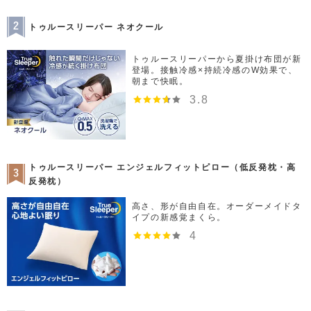
トゥルースリーパー ネオクール
トゥルースリーパーから夏掛け布団が新
登場。接触冷感×持続冷感のW効果で、
朝まで快眠。
3.8
トゥルースリーパー エンジェルフィットピロー（低反発枕・高
反発枕）
高さ、形が自由自在。オーダーメイドタ
イプの新感覚まくら。
4