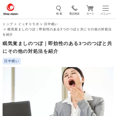
検 索
電話相談
カート
メニュー
トップ
ぐっすりラボ
日中眠い
眠気覚ましのつぼ｜即効性のある3つのつぼと共にその他の対処法
トゥルースリーパー
ソイリッチ
ここひえ
枕
を紹介
掃除機
クッキングプロ
補聴器
マイキュット
眠気覚ましのつぼ｜即効性のある3つのつぼと共
にその他の対処法を紹介
エアコン
オーラルスマイル
日中眠い