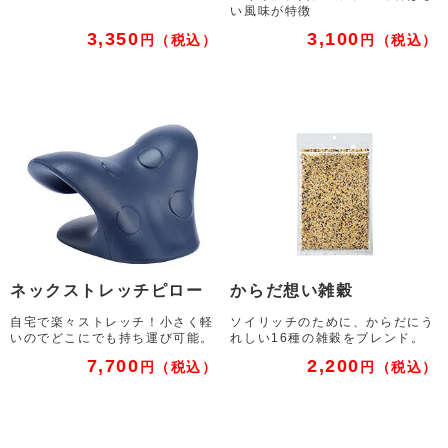
い風味が特徴
3,350
3,100
円
（税込）
円
（税込）
ネックストレッチピロー
からだ想い雑穀
自宅で楽々ストレッチ！小さく軽
ソイリッチのために、からだにう
いのでどこにでも持ち運び可能。
れしい16種の雑穀をブレンド。
7,700
2,200
円
（税込）
円
（税込）