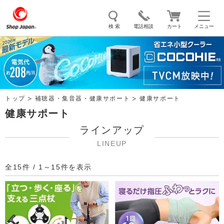
検 索
電話相談
カート
メニュー
トゥルースリーパー
ソイリッチ
ここひえ
枕
掃除機
クッキングプロ
補聴器
マイキュット
トップ
補聴器・集音器・健康サポート
健康サポート
エアコン
オーラルスマイル
健康サポート
ラインアップ
LINEUP
全15件 / 1～15件を表示