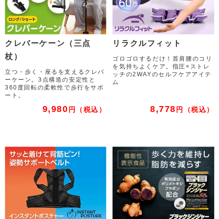
クレバーケーン（三点
リラクルフィット
杖）
ゴロゴロするだけ！首肩腰のコリ
を気持ちよくケア。指圧×ストレ
立つ・歩く・座るを支えるクレバ
ッチの2WAYのセルフケアアイテ
ーケーン。3点構造の安定性と
ム
360度回転の柔軟性で歩行をサポ
ート。
9,980
8,778
円
（税込）
円
（税込）