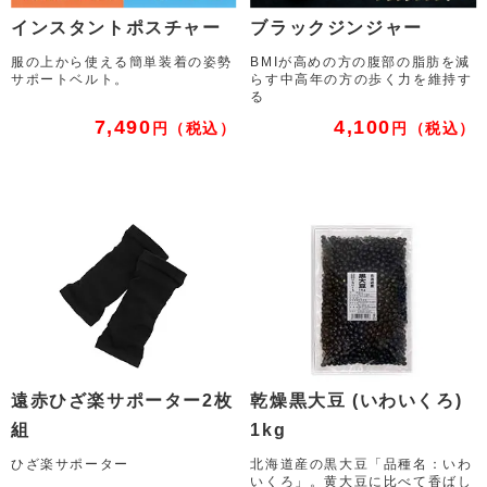
インスタントポスチャー
ブラックジンジャー
服の上から使える簡単装着の姿勢
BMIが高めの方の腹部の脂肪を減
サポートベルト。
らす中高年の方の歩く力を維持す
る
7,490
4,100
円
（税込）
円
（税込）
遠赤ひざ楽サポーター2枚
乾燥黒大豆 (いわいくろ)
組
1kg
ひざ楽サポーター
北海道産の黒大豆「品種名：いわ
いくろ」。黄大豆に比べて香ばし