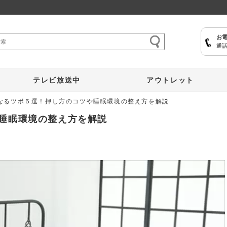
お
通話
ここひえ
枕
掃除機
クッキングプロ
補聴器
マイキュット
テレビ放送中
アウトレット
なるツボ５選！押し方のコツや睡眠環境の整え方を解説
睡眠環境の整え方を解説