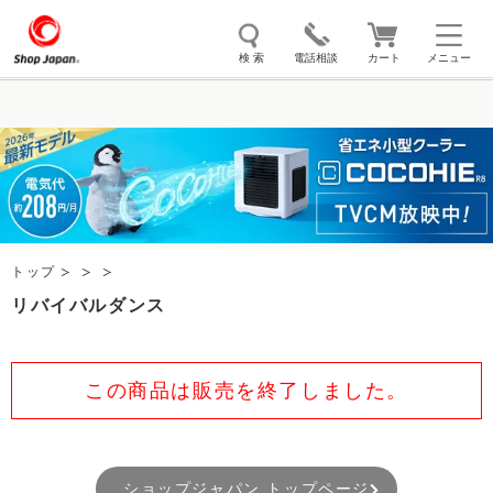
検 索
電話相談
カート
メニュー
トゥルースリーパー
ソイリッチ
ここひえ
枕
掃除機
クッキングプロ
補聴器
マイキュット
エアコン
オーラルスマイル
トップ
リバイバルダンス
この商品は販売を終了しました。
ショップジャパン トップページ