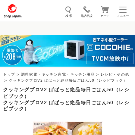
検 索
電話相談
カート
メニュー
トゥルースリーパー
ソイリッチ
ここひえ
枕
掃除機
クッキングプロ
補聴器
マイキュット
エアコン
オーラルスマイル
トップ
調理家電・キッチン家電・キッチン用品
レシピ・その他
クッキングプロV2 ぱぱっと絶品毎日ごはん50（レシピブック）
クッキングプロV2 ぱぱっと絶品毎日ごはん50（レシ
ピブック）
クッキングプロV2 ぱぱっと絶品毎日ごはん50（レシ
ピブック）