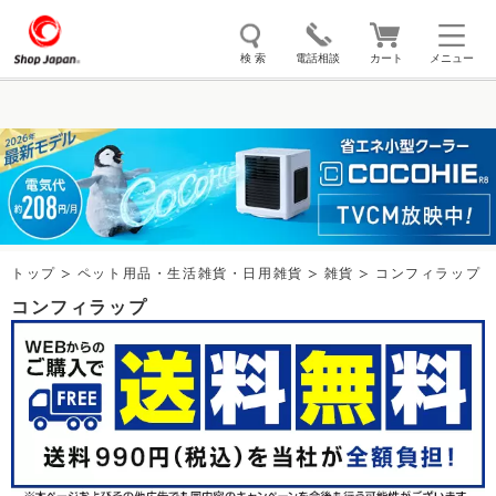
検 索
電話相談
カート
メニュー
トゥルースリーパー
ソイリッチ
ここひえ
枕
掃除機
クッキングプロ
補聴器
マイキュット
エアコン
オーラルスマイル
トップ
ペット用品・生活雑貨・日用雑貨
雑貨
コンフィラップ
コンフィラップ