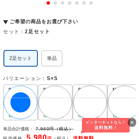
ご希望の商品をお選び下さい
セット：
2足セット
2足セット
単品
バリエーション：
S×S
S×S
S×M
S×L
M×M
5,980
5,980
5,980
5,980
7,960
7,960
7,960
7,960
在庫あり。
在庫あり。
在庫あり。
在庫あり。
x
インターネットなら！
送料無料！
単品合計価格
：
7,960
円
（税込）
5,980
送料
無料
販売価格 :
円
（税込）