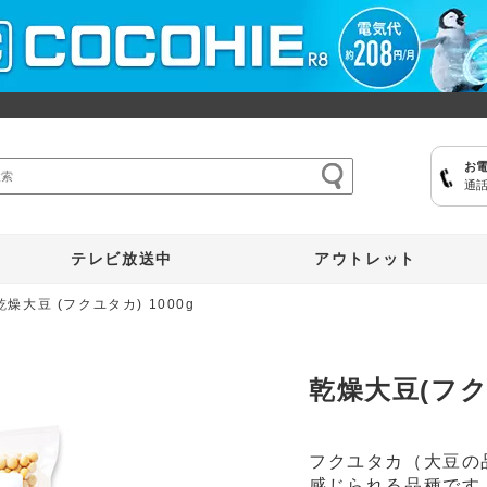
お
通話
ここひえ
枕
掃除機
クッキングプロ
補聴器
マイキュット
テレビ放送中
アウトレット
乾燥大豆 (フクユタカ) 1000g
乾燥大豆(フク
フクユタカ（大豆の
感じられる品種です