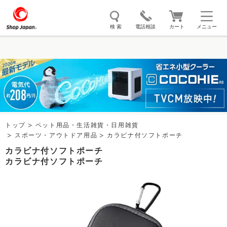
検 索
電話相談
カート
メニュー
トゥルースリーパー
ソイリッチ
ここひえ
枕
掃除機
クッキングプロ
補聴器
マイキュット
エアコン
オーラルスマイル
トップ
ペット用品・生活雑貨・日用雑貨
スポーツ・アウトドア用品
カラビナ付ソフトポーチ
カラビナ付ソフトポーチ
カラビナ付ソフトポーチ