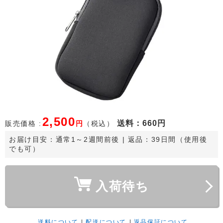
2,500
送料
：660円
販売価格 :
円
（税込）
お届け目安：
通常1～2週間前後
 | 返品：39日間（使用後
でも可）
入荷待ち
送料について
|
配送について
|
返品保証について