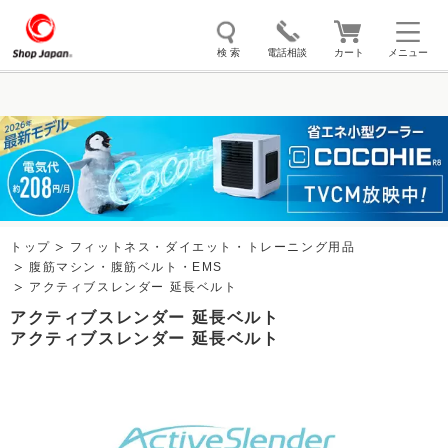
検 索
電話相談
カート
メニュー
トゥルースリーパー
ソイリッチ
ここひえ
枕
掃除機
クッキングプロ
補聴器
マイキュット
エアコン
オーラルスマイル
トップ
フィットネス・ダイエット・トレーニング用品
腹筋マシン・腹筋ベルト・EMS
アクティブスレンダー 延長ベルト
アクティブスレンダー 延長ベルト
アクティブスレンダー 延長ベルト