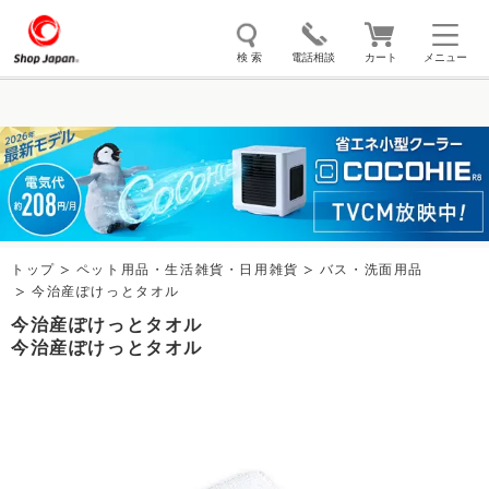
検 索
電話相談
カート
メニュー
トゥルースリーパー
ソイリッチ
ここひえ
枕
掃除機
クッキングプロ
補聴器
マイキュット
エアコン
オーラルスマイル
トップ
ペット用品・生活雑貨・日用雑貨
バス・洗面用品
今治産ぽけっとタオル
今治産ぽけっとタオル
今治産ぽけっとタオル