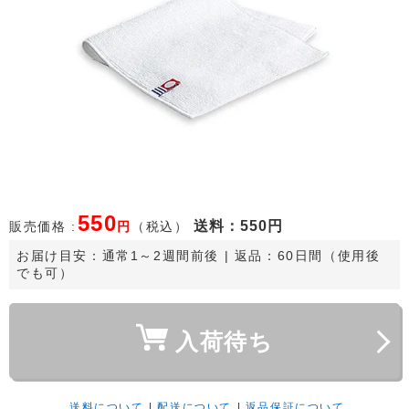
550
送料
：550円
販売価格 :
円
（税込）
お届け目安：
通常1～2週間前後
 | 返品：60日間（使用後
でも可）
入荷待ち
送料について
|
配送について
|
返品保証について