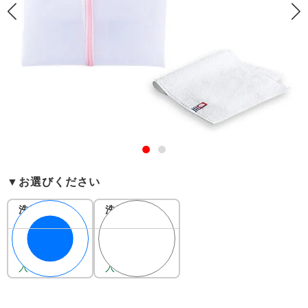
▼お選びください
洗濯ネット
洗濯ネット
セット 超大
セット 特大
型(今治産ぽ
(今治産ぽけ
1,452
1,452
けっとタオ
っとタオル)
ル)
入荷待ち。
入荷待ち。