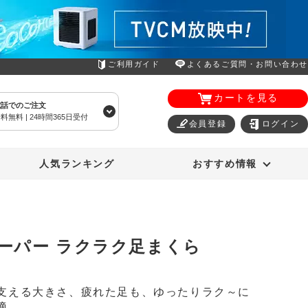
ご利用ガイド
よくあるご質問・お問い合わせ
カートを見る
電話でのご注文
料無料 | 24時間365日受付
会員登録
ログイン
エアコン
オーラルスマイル
人気ランキング
おすすめ情報
ーパー ラクラク足まくら
支える大きさ、疲れた足も、ゆったりラク～に
適。