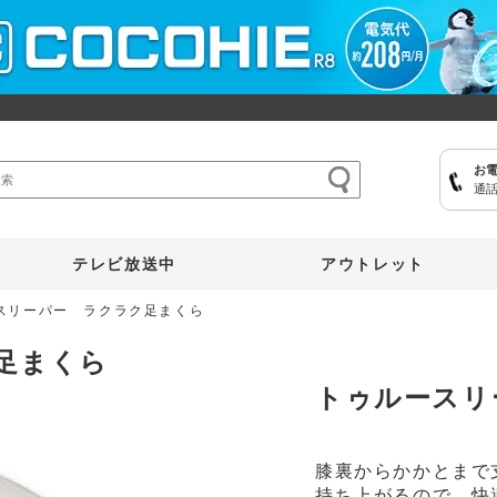
お
通話
ここひえ
枕
掃除機
クッキングプロ
補聴器
マイキュット
テレビ放送中
アウトレット
スリーパー ラクラク足まくら
足まくら
トゥルースリ
膝裏からかかとまで
持ち上がるので、快