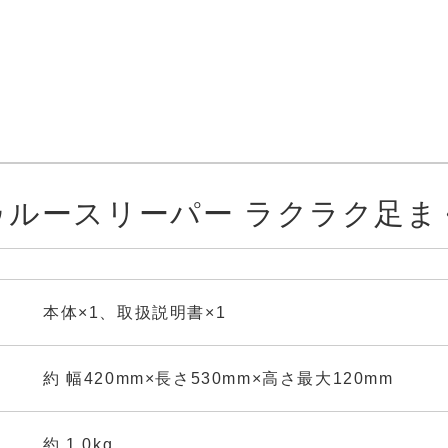
ゥルースリーパー ラクラク足ま
本体×1、取扱説明書×1
約 幅420mm×長さ530mm×高さ最大120mm
約 1.0kg