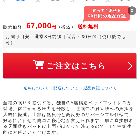
x
使っても返せる
60日間の返品保証
67,000
送料
無料
販売価格 :
円
（税込）
お届け目安：
通常3日前後
 | 返品：60日間（使用後でも
可）
ご注文はこちら
送料について
|
配送について
|
返品保証について
至福の眠りを提供する、独自の5層構造ベッドマットレスが
登場。体にかかる圧力を分散し、睡眠中の肩や腰への負担を
大幅に軽減。上部は低反発と高反発のリバーシブル仕様で、
好みに合わせて簡単に寝心地が変えられます。肌に直接触れ
る天面敷きパッドは上面がはがせて洗えるので、1年中衛生
的にお使いいただけます。