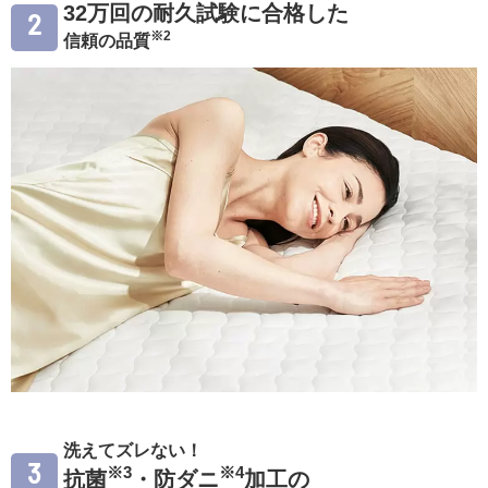
32万回の耐久試験に合格した
2
※2
信頼の品質
洗えてズレない！
3
※3
※4
抗菌
・防ダニ
加工の