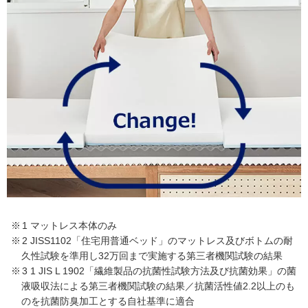
1 マットレス本体のみ
2 JISS1102「住宅用普通ベッド」のマットレス及びボトムの耐
久性試験を準用し32万回まで実施する第三者機関試験の結果
3 1 JIS L 1902「繊維製品の抗菌性試験方法及び抗菌効果」の菌
液吸収法による第三者機関試験の結果／抗菌活性値2.2以上のも
のを抗菌防臭加工とする自社基準に適合