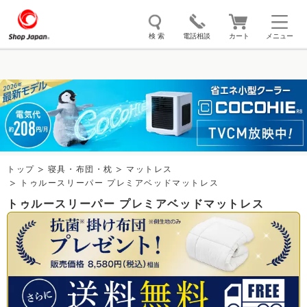
検 索
電話相談
カート
メニュー
トゥルースリーパー
ソイリッチ
ここひえ
枕
掃除機
クッキングプロ
補聴器
マイキュット
エアコン
オーラルスマイル
トップ
寝具・布団・枕
マットレス
トゥルースリーパー プレミアベッドマットレス
トゥルースリーパー プレミアベッドマットレス