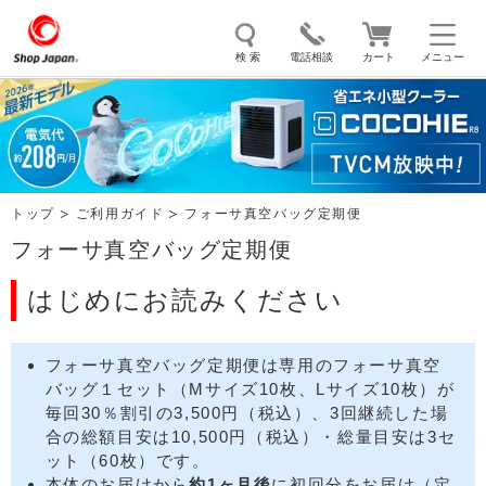
検 索
電話相談
カート
メニュー
トゥルースリーパー
ソイリッチ
ここひえ
枕
掃除機
クッキングプロ
補聴器
マイキュット
トップ
ご利用ガイド
フォーサ真空バッグ定期便
エアコン
オーラルスマイル
フォーサ真空バッグ定期便
はじめにお読みください
フォーサ真空バッグ定期便は専用のフォーサ真空
バッグ１セット（Mサイズ10枚、Lサイズ10枚）が
毎回30％割引の3,500円（税込）、3回継続した場
合の総額目安は10,500円（税込）・総量目安は3セ
ット（60枚）です。
本体のお届けから
約1ヶ月後
に初回分をお届け（定