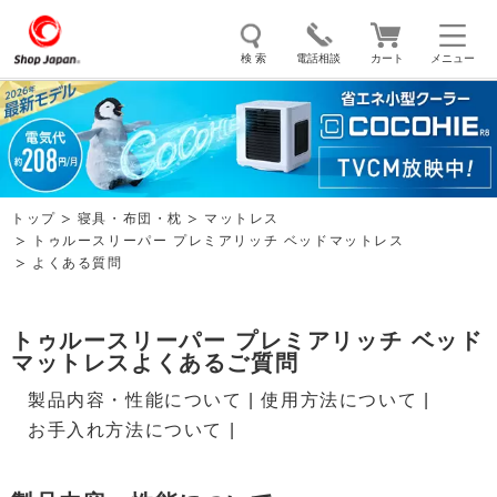
検 索
電話相談
カート
メニュー
トゥルースリーパー
ソイリッチ
ここひえ
枕
掃除機
クッキングプロ
補聴器
マイキュット
トップ
寝具・布団・枕
マットレス
エアコン
オーラルスマイル
トゥルースリーパー プレミアリッチ ベッドマットレス
よくある質問
トゥルースリーパー プレミアリッチ ベッド
マットレスよくあるご質問
製品内容・性能について
|
使用方法について
|
お手入れ方法について
|