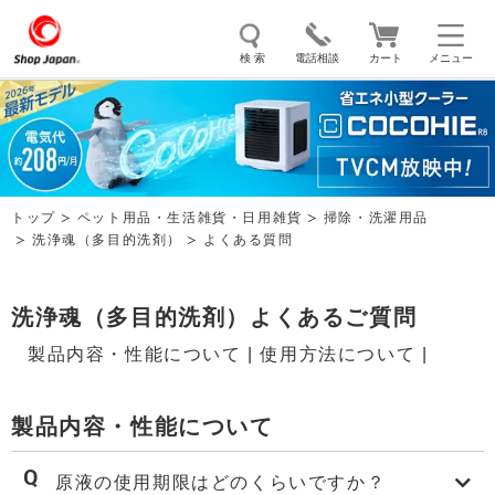
検 索
電話相談
カート
メニュー
トゥルースリーパー
ソイリッチ
ここひえ
枕
掃除機
クッキングプロ
補聴器
マイキュット
トップ
ペット用品・生活雑貨・日用雑貨
掃除・洗濯用品
エアコン
オーラルスマイル
洗浄魂（多目的洗剤）
よくある質問
洗浄魂（多目的洗剤）よくあるご質問
製品内容・性能について
|
使用方法について
|
製品内容・性能について
原液の使用期限はどのくらいですか？