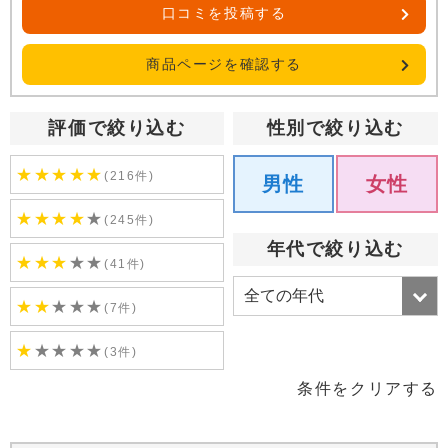
口コミを投稿する
商品ページを確認する
評価で絞り込む
性別で絞り込む
★
★
★
★
★
(216件)
男性
女性
★
★
★
★
★
(245件)
年代で絞り込む
★
★
★
★
★
(41件)
★
★
★
★
★
(7件)
★
★
★
★
★
(3件)
条件をクリアする