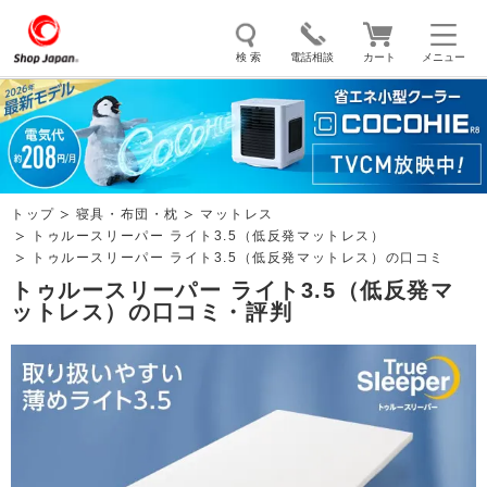
検 索
電話相談
カート
メニュー
トゥルースリーパー
ソイリッチ
ここひえ
枕
掃除機
クッキングプロ
補聴器
マイキュット
トップ
寝具・布団・枕
マットレス
エアコン
オーラルスマイル
トゥルースリーパー ライト3.5（低反発マットレス）
トゥルースリーパー ライト3.5（低反発マットレス）の口コミ
トゥルースリーパー ライト3.5（低反発マ
ットレス）の口コミ・評判