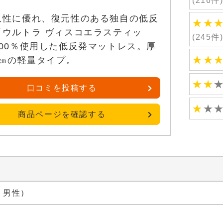
(216件
収性に優れ、復元性のある独自の低反
★
★
「ウルトラ ヴィスコエラスティッ
(245件
100％使用した低反発マットレス。厚
★
★
5㎝の軽量タイプ。
★
★
口コミを投稿する
★
★
商品ページを確認する
代 男性）