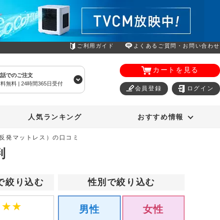
ご利用ガイド
よくあるご質問・お問い合わせ
カートを見る
電話でのご注文
料無料 | 24時間365日受付
会員登録
ログイン
エアコン
オーラルスマイル
人気ランキング
おすすめ情報
低反発マットレス）の口コミ
判
で絞り込む
性別で絞り込む
★
★
★
男性
女性