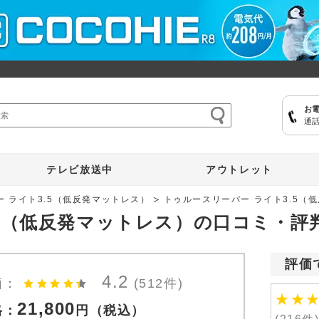
お
通話
ここひえ
枕
掃除機
クッキングプロ
補聴器
マイキュット
テレビ放送中
アウトレット
 ライト3.5（低反発マットレス）
トゥルースリーパー ライト3.5（
.5（低反発マットレス）の口コミ・評
評価
4.2
価：
(512件)
★
★
21,800
格：
円
（税込）