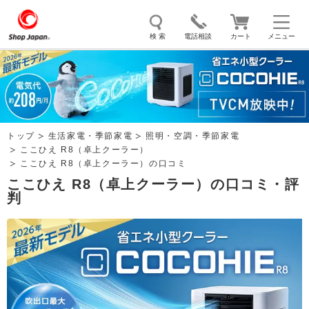
検 索
電話相談
カート
メニュー
トゥルースリーパー
ソイリッチ
ここひえ
枕
掃除機
クッキングプロ
補聴器
マイキュット
トップ
生活家電・季節家電
照明・空調・季節家電
エアコン
オーラルスマイル
ここひえ R8（卓上クーラー）
ここひえ R8（卓上クーラー）の口コミ
ここひえ R8（卓上クーラー）の口コミ・評
判