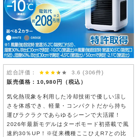
総合評価：
3.6
(306件)
販売価格：
10,980
円
（税込）
気化熱現象を利用した冷却技術で優しい涼し
さを体感でき、軽量・コンパクトだから持ち
運びラクラクであらゆるシーンで大活躍！
2026年最新モデルはターボモード初搭載で風
速約30％UP！※従来機種ここひえR7との比