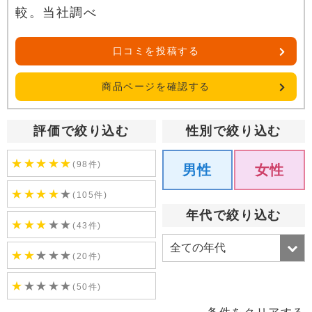
較。当社調べ
口コミを投稿する
商品ページを確認する
評価で絞り込む
性別で絞り込む
★
★
★
★
★
(98件)
男性
女性
★
★
★
★
★
(105件)
年代で絞り込む
★
★
★
★
★
(43件)
★
★
★
★
★
(20件)
★
★
★
★
★
(50件)