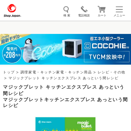
検 索
電話相談
カート
メニュー
トゥルースリーパー
ソイリッチ
ここひえ
枕
掃除機
クッキングプロ
補聴器
マイキュット
エアコン
オーラルスマイル
トップ
調理家電・キッチン家電・キッチン用品
レシピ・その他
マジックブレット キッチンエクスプレス あっという間レシピ
マジックブレット キッチンエクスプレス あっという
間レシピ
マジックブレットキッチンエクスプレス あっという間
レシピ