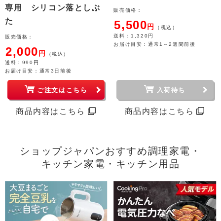
専用 シリコン落としぶ
販売価格：
た
5,500
円
（税込）
送料
：1,320円
販売価格：
お届け目安：
通常1～2週間前後
2,000
円
（税込）
送料
：990円
お届け目安：
通常3日前後
ご注文はこちら
入荷待ち
商品内容はこちら
商品内容はこちら
ショップジャパンおすすめ調理家電・
キッチン家電・キッチン用品