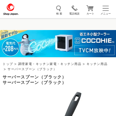
検 索
電話相談
カート
メニュー
トゥルースリーパー
ソイリッチ
ここひえ
枕
掃除機
クッキングプロ
補聴器
マイキュット
エアコン
オーラルスマイル
トップ
調理家電・キッチン家電・キッチン用品
キッチン用品
サーバースプーン（ブラック）
サーバースプーン（ブラック）
サーバースプーン（ブラック）