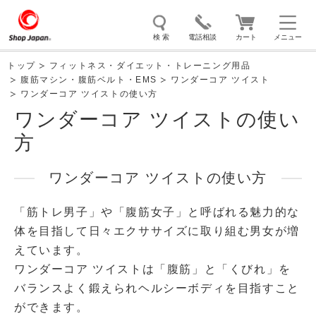
検 索
電話相談
カート
メニュー
トップ
フィットネス・ダイエット・トレーニング用品
腹筋マシン・腹筋ベルト・EMS
ワンダーコア ツイスト
トゥルースリーパー
ソイリッチ
ここひえ
枕
ワンダーコア ツイストの使い方
ワンダーコア ツイストの使い
掃除機
クッキングプロ
補聴器
マイキュット
方
エアコン
オーラルスマイル
ワンダーコア ツイストの使い方
「筋トレ男子」や「腹筋女子」と呼ばれる魅力的な
体を目指して日々エクササイズに取り組む男女が増
えています。
ワンダーコア ツイストは「腹筋」と「くびれ」を
バランスよく鍛えられヘルシーボディを目指すこと
ができます。