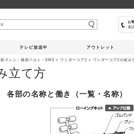
お
通話
ここひえ
枕
掃除機
クッキングプロ
補聴器
マイキュット
テレビ放送中
アウトレット
腹筋マシン・腹筋ベルト・EMS
ワンダーコア2
ワンダーコア2の組み
み立て方
各部の名称と働き（一覧・名称）