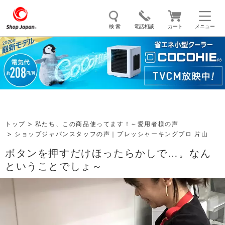
検 索
電話相談
カート
メニュー
トゥルースリーパー
ソイリッチ
ここひえ
枕
掃除機
クッキングプロ
補聴器
マイキュット
エアコン
オーラルスマイル
トップ
私たち、この商品使ってます！～愛用者様の声
ショップジャパンスタッフの声｜プレッシャーキングプロ 片山
ボタンを押すだけほったらかしで…。なん
ということでしょ～