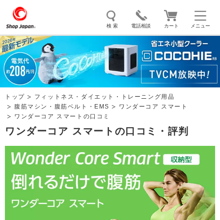
検 索
電話相談
カート
メニュー
トゥルースリーパー
ソイリッチ
ここひえ
枕
掃除機
クッキングプロ
補聴器
マイキュット
トップ
フィットネス・ダイエット・トレーニング用品
エアコン
オーラルスマイル
腹筋マシン・腹筋ベルト・EMS
ワンダーコア スマート
ワンダーコア スマートの口コミ
ワンダーコア スマートの口コミ・評判