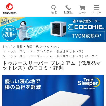
検 索
電話相談
カート
メニュー
トゥルースリーパー
ソイリッチ
ここひえ
枕
掃除機
クッキングプロ
補聴器
マイキュット
トップ
寝具・布団・枕
マットレス
エアコン
オーラルスマイル
トゥルースリーパー プレミアム（低反発マットレス）
トゥルースリーパー プレミアム（低反発マットレス）の口コミ
トゥルースリーパー プレミアム（低反発マ
ットレス）の口コミ・評判