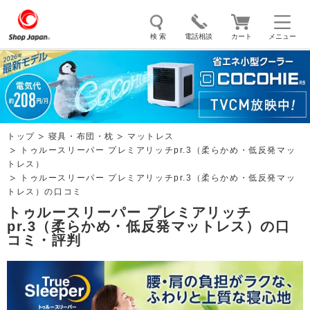
検 索
電話相談
カート
メニュー
トゥルースリーパー
ソイリッチ
ここひえ
枕
掃除機
クッキングプロ
補聴器
マイキュット
トップ
寝具・布団・枕
マットレス
エアコン
オーラルスマイル
トゥルースリーパー プレミアリッチpr.3（柔らかめ・低反発マッ
トレス）
トゥルースリーパー プレミアリッチpr.3（柔らかめ・低反発マッ
トレス）の口コミ
トゥルースリーパー プレミアリッチ
pr.3（柔らかめ・低反発マットレス）の口
コミ・評判