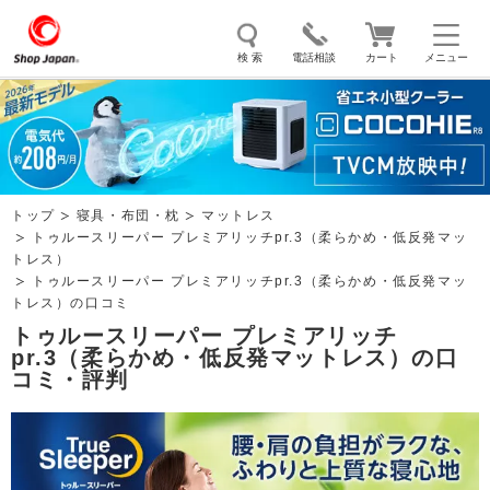
検 索
電話相談
カート
メニュー
トゥルースリーパー
ソイリッチ
ここひえ
枕
掃除機
クッキングプロ
補聴器
マイキュット
トップ
寝具・布団・枕
マットレス
エアコン
オーラルスマイル
トゥルースリーパー プレミアリッチpr.3（柔らかめ・低反発マッ
トレス）
トゥルースリーパー プレミアリッチpr.3（柔らかめ・低反発マッ
トレス）の口コミ
トゥルースリーパー プレミアリッチ
pr.3（柔らかめ・低反発マットレス）の口
コミ・評判