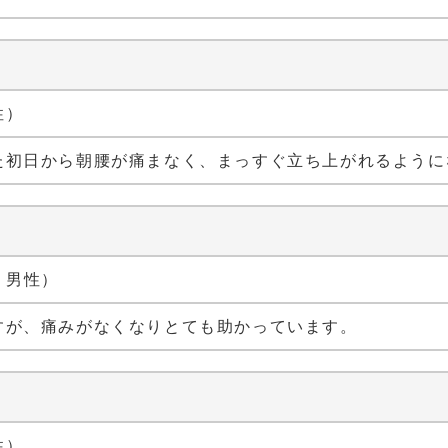
性）
た初日から朝腰が痛まなく、まっすぐ立ち上がれるように
代 男性）
すが、痛みがなくなりとても助かっています。
性）