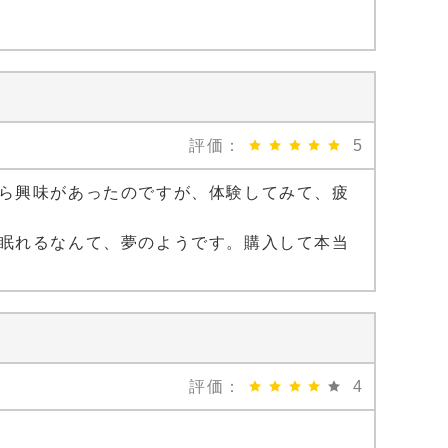
評価：
5
ら興味があったのですが、体験してみて、疲
眠れるなんて、夢のようです。購入して本当
評価：
4