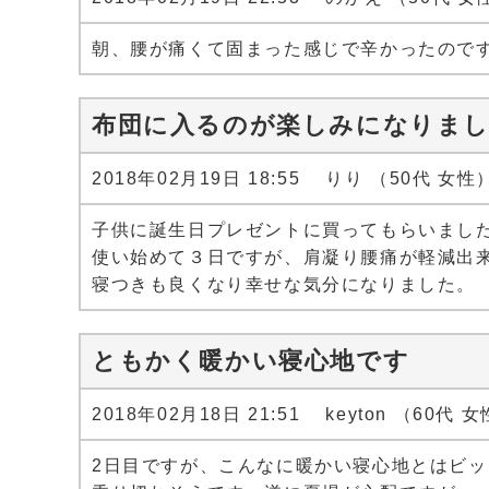
朝、腰が痛くて固まった感じで辛かったので
布団に入るのが楽しみになりま
2018年02月19日 18:55 りり （50代 女性
子供に誕生日プレゼントに買ってもらいまし
使い始めて３日ですが、肩凝り腰痛が軽減出
寝つきも良くなり幸せな気分になりました。
ともかく暖かい寝心地です
2018年02月18日 21:51 keyton （60代 
2日目ですが、こんなに暖かい寝心地とはビ