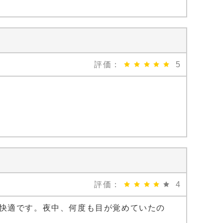
評価：
5
評価：
4
快適です。夜中、何度も目が覚めていたの