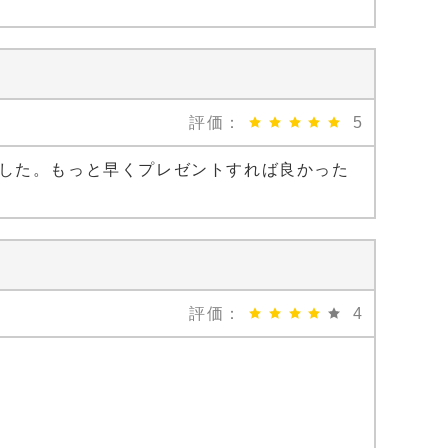
評価：
5
した。もっと早くプレゼントすれば良かった
評価：
4