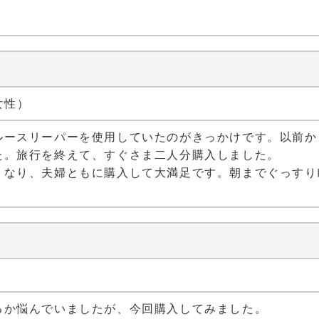
 女性）
ルースリーパーを使用していたのがきっかけです。以前か
た。旅行を終えて、すぐさま二人分購入しました。
くなり、夫婦ともに購入して大満足です。朝までぐっすり
）
るか悩んでいましたが、今回購入してみました。