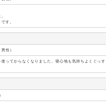
た。
うです。
代 男性）
を使ってからなくなりました。寝心地も気持ちよくぐっす
性）