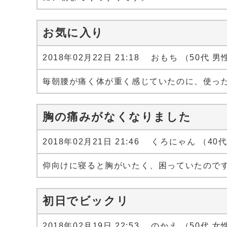
お気に入り
2018年02月22日 21:18 おもち （50代 男
毎朝腰が痛く体が重く感じていたのに、使っ
胸の痛みがなくなりました
2018年02月21日 21:46 くろにゃん （40
仰向けに寝ると胸がいたく、困っていたので
初日でビックリ
2018年02月19日 22:53 のかえ （50代 女