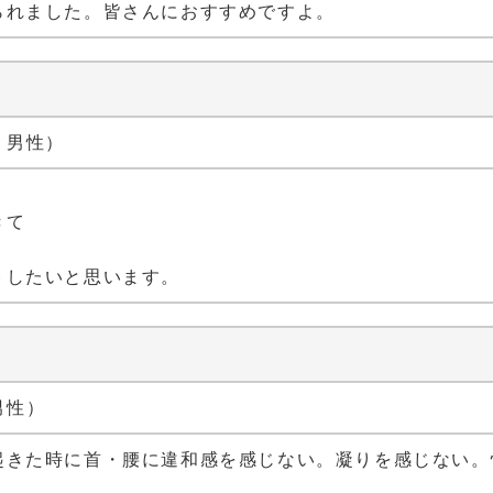
られました。皆さんにおすすめですよ。
代 男性）
きて
トしたいと思います。
 男性）
起きた時に首・腰に違和感を感じない。凝りを感じない。