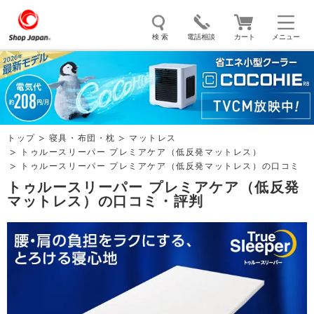
検 索
電話相談
カート
メニュー
トゥルースリーパー
ソイリッチ
ここひえ
枕
掃除機
クッキングプロ
補聴器
マイキュット
トップ
寝具・布団・枕
マットレス
エアコン
オーラルスマイル
トゥルースリーパー プレミアケア（低反発マットレス）
トゥルースリーパー プレミアケア（低反発マットレス）の口コミ
トゥルースリーパー プレミアケア（低反発
マットレス）の口コミ・評判