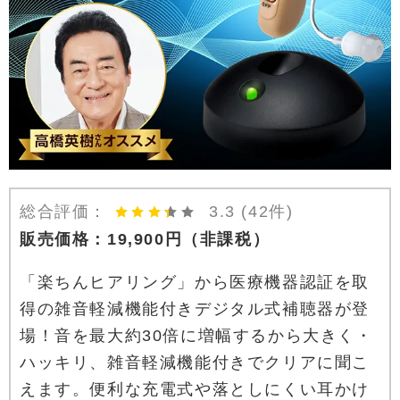
総合評価：
3.3
(42件)
販売価格：
19,900
円
（非課税）
「楽ちんヒアリング」から医療機器認証を取
得の雑音軽減機能付きデジタル式補聴器が登
場！音を最大約30倍に増幅するから大きく・
ハッキリ、雑音軽減機能付きでクリアに聞こ
えます。便利な充電式や落としにくい耳かけ