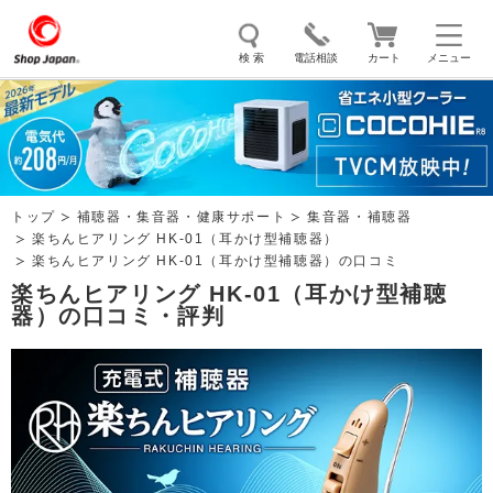
検 索
電話相談
カート
メニュー
トゥルースリーパー
ソイリッチ
ここひえ
枕
掃除機
クッキングプロ
補聴器
マイキュット
トップ
補聴器・集音器・健康サポート
集音器・補聴器
エアコン
オーラルスマイル
楽ちんヒアリング HK-01（耳かけ型補聴器）
楽ちんヒアリング HK-01（耳かけ型補聴器）の口コミ
楽ちんヒアリング HK-01（耳かけ型補聴
器）の口コミ・評判