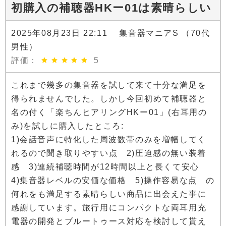
初購入の補聴器HKー01は素晴らしい
2025年08月23日 22:11 集音器マニアS （70代
男性）
評価：
5
これまで幾多の集音器を試して来て十分な満足を
得られませんでした。しかし今回初めて補聴器と
名の付く「楽ちんヒアリングHKー01」(右耳用の
み)を試しに購入したところ:
1)会話音声に特化した周波数帯のみを増幅してく
れるので聞き取りやすい点 2)圧迫感の無い装着
感 3)連続補聴時間が12時間以上と長くて安心
4)集音器レベルの安価な価格 5)操作容易な点 の
何れをも満足する素晴らしい商品に出会えた事に
感謝しています。旅行用にコンパクトな両耳用充
電器の開発とブルートゥース対応を検討して貰え