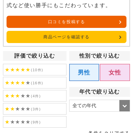
式など使い勝手にもこだわっています。
口コミを投稿する
商品ページを確認する
評価で絞り込む
性別で絞り込む
★
★
★
★
★
(10件)
男性
女性
★
★
★
★
★
(16件)
年代で絞り込む
★
★
★
★
★
(4件)
★
★
★
★
★
(3件)
★
★
★
★
★
(9件)