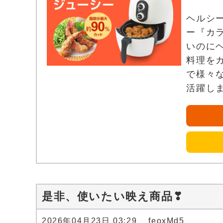
ヘルシ
ー『カ
いのに
料理を
で様々
活躍し
是非、使いたい映え商品❣
2026年04月23日 03:29 feoxMd5