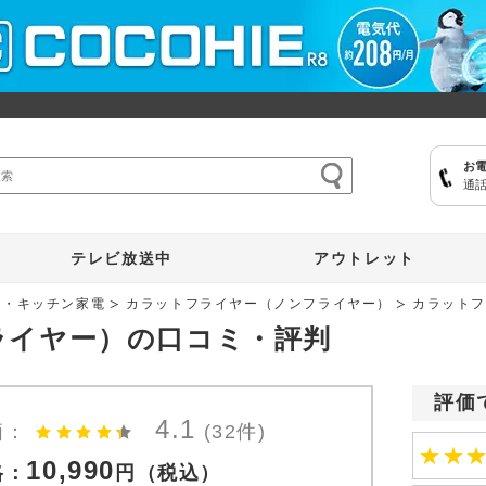
お
通話
ここひえ
枕
掃除機
クッキングプロ
補聴器
マイキュット
テレビ放送中
アウトレット
電・キッチン家電
カラットフライヤー（ノンフライヤー）
カラット
ライヤー）の口コミ・評判
評価
4.1
価：
(32件)
★
★
10,990
格：
円
（税込）