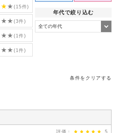
★
★
★
(15件)
年代で絞り込む
★
★
★
(3件)
★
★
★
(1件)
★
★
★
(1件)
条件をクリアする
評価：
5