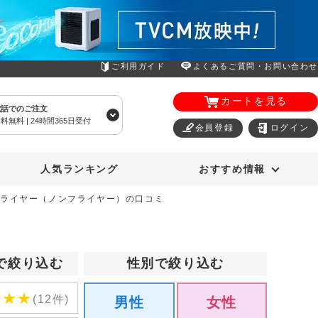
ご利用ガイド
よくあるご質問・お問い合わせ
カートを見る
電話でのご注文
料無料 | 24時間365日受付
会員登録
ログイン
エアコン
オーラルスマイル
人気ランキング
おすすめ情報
フライヤー（ノンフライヤー）の口コミ
で絞り込む
性別で絞り込む
★
★
★
(12件)
男性
女性