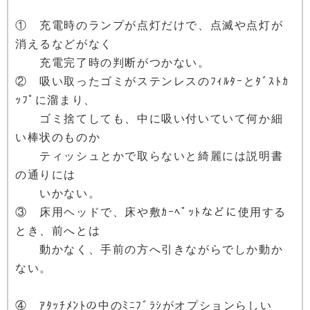
① 充電時のランプが点灯だけで、点滅や点灯が
消えるなどがなく
充電完了時の判断がつかない。
② 吸い取ったゴミがステンレスのﾌｨﾙﾀｰとﾀﾞｽﾄｶ
ｯﾌﾟに溜まり、
ゴミ捨てしても、中に吸い付いていて何か細
い棒状のものか
ティッシュとかで取らないと綺麗には説明書
の通りには
いかない。
③ 床用ヘッドで、床や敷ｶｰﾍﾟｯﾄなどに使用する
とき、前へとは
動かなく、手前の方へ引きながらでしか動か
ない。
④ ｱﾀｯﾁﾒﾝﾄの中のﾐﾆﾌﾞﾗｼがオプションらしい