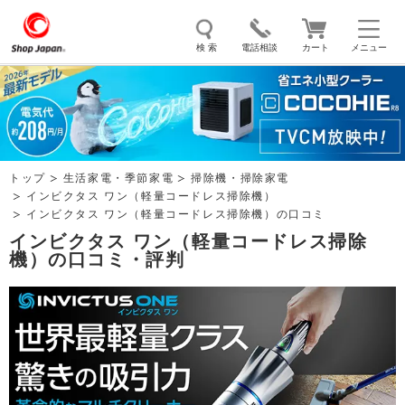
検 索
電話相談
カート
メニュー
トゥルースリーパー
ソイリッチ
ここひえ
枕
掃除機
クッキングプロ
補聴器
マイキュット
トップ
生活家電・季節家電
掃除機・掃除家電
エアコン
オーラルスマイル
インビクタス ワン（軽量コードレス掃除機）
インビクタス ワン（軽量コードレス掃除機）の口コミ
インビクタス ワン（軽量コードレス掃除
機）の口コミ・評判