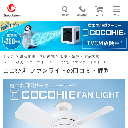
検 索
電話相談
カート
メニュー
トゥルースリーパー
ソイリッチ
ここひえ
枕
掃除機
クッキングプロ
補聴器
マイキュット
トップ
生活家電・季節家電
照明・空調・季節家電
エアコン
オーラルスマイル
ここひえ ファンライト
ここひえ ファンライトの口コミ
ここひえ ファンライトの口コミ・評判