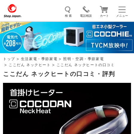
検 索
電話相談
カート
メニュー
トゥルースリーパー
ソイリッチ
ここひえ
枕
掃除機
クッキングプロ
補聴器
マイキュット
トップ
生活家電・季節家電
照明・空調・季節家電
エアコン
オーラルスマイル
ここだん ネックヒート
ここだん ネックヒートの口コミ
ここだん ネックヒートの口コミ・評判