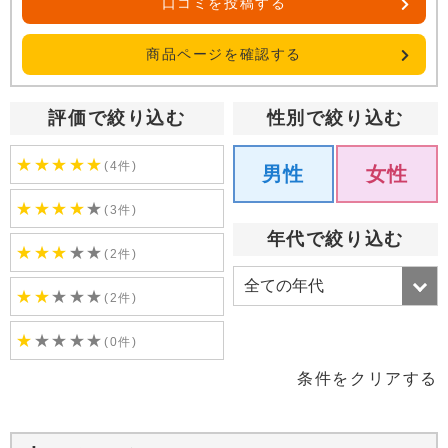
口コミを投稿する
商品ページを確認する
評価で絞り込む
性別で絞り込む
★
★
★
★
★
(4件)
男性
女性
★
★
★
★
★
(3件)
年代で絞り込む
★
★
★
★
★
(2件)
★
★
★
★
★
(2件)
★
★
★
★
★
(0件)
条件をクリアする