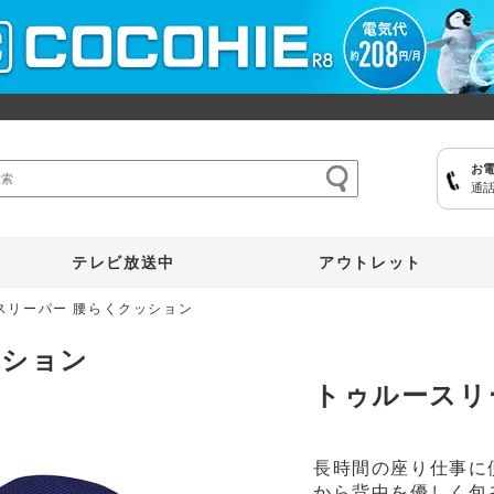
お
通話
ここひえ
枕
掃除機
クッキングプロ
補聴器
マイキュット
テレビ放送中
アウトレット
スリーパー 腰らくクッション
ッション
トゥルースリ
長時間の座り仕事に
から背中を優しく包