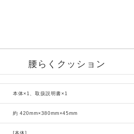
腰らくクッション
本体×1、取扱説明書×1
約 420mm×380mm×45mm
[本体]