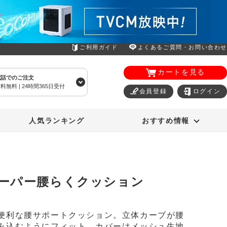
ご利用ガイド
よくあるご質問・お問い合わせ
カートを見る
電話でのご注文
料無料 | 24時間365日受付
会員登録
ログイン
エアコン
オーラルスマイル
人気ランキング
おすすめ情報
ーパー腰らくクッション
便利な腰サポートクッション。立体カーブが腰
み込むようにフィット。カバーはメッシュ生地