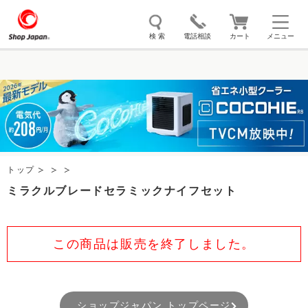
検 索
電話相談
カート
メニュー
トゥルースリーパー
ソイリッチ
ここひえ
枕
掃除機
クッキングプロ
補聴器
マイキュット
エアコン
オーラルスマイル
トップ
ミラクルブレードセラミックナイフセット
この商品は販売を終了しました。
ショップジャパン トップページ