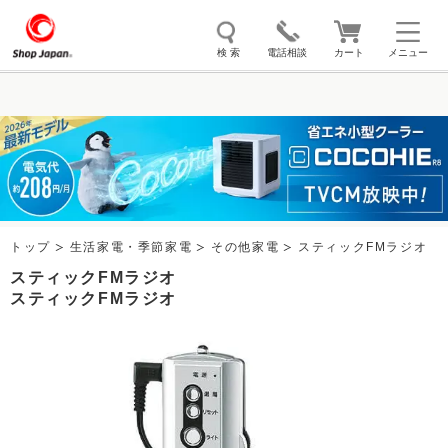
検 索
電話相談
カート
メニュー
トゥルースリーパー
ソイリッチ
ここひえ
枕
掃除機
クッキングプロ
補聴器
マイキュット
エアコン
オーラルスマイル
トップ
生活家電・季節家電
その他家電
スティックFMラジオ
スティックFMラジオ
スティックFMラジオ