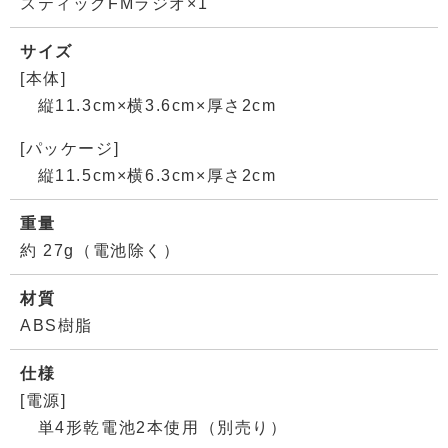
スティックFMラジオ×1
サイズ
[本体]
縦11.3cm×横3.6cm×厚さ2cm
[パッケージ]
縦11.5cm×横6.3cm×厚さ2cm
重量
約 27g（電池除く）
材質
ABS樹脂
仕様
[電源]
単4形乾電池2本使用（別売り）