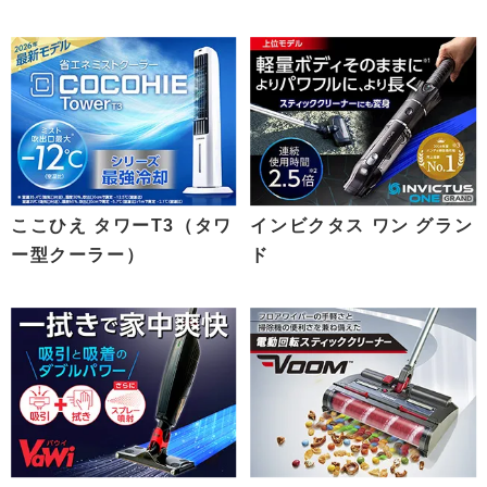
ここひえ タワーT3（タワ
インビクタス ワン グラン
ー型クーラー）
ド