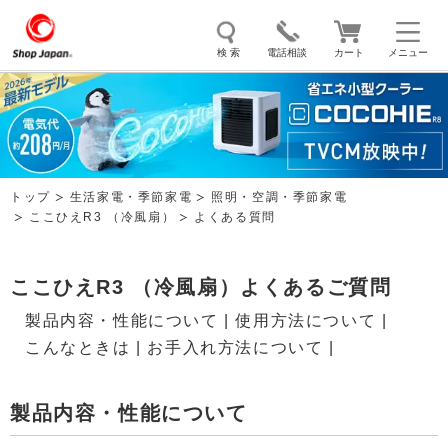
検 索
電話相談
カート
メニュー
トゥルースリーパー
ソイリッチ
ここひえ
枕
掃除機
クッキングプロ
補聴器
マイキュット
トップ
生活家電・季節家電
照明・空調・季節家電
エアコン
オーラルスマイル
ここひえR3 （冷風扇）
よくある質問
ここひえR3 （冷風扇）よくあるご質問
製品内容・性能について
|
使用方法について
|
こんなときは
|
お手入れ方法について
|
製品内容・性能について